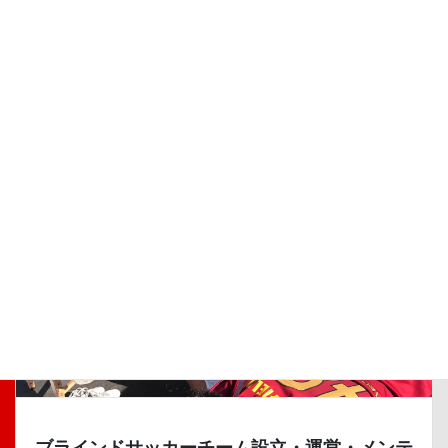
海外整体サロン「CHANGE」運営・プロデュ
ース・海外展開
「感動体験が、あなたを変化させる！」をテーマに、日常生
活で悪くなった状態や悪くなりそうな状態、スポーツでの疲
労・ケガを、KWS社の卓越した整体技術を用いていち早く回
復・変化させることを目的とし、海外現地のお客様が付加価
値を感じる刺激を体感し、感動体験をする「おもてなしある
施術＋接遇」を提供します。
ブラインドサッカーチーム設立・運営・メンテ